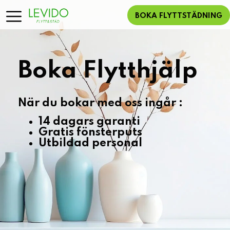
BOKA FLYTTSTÄDNING
Boka Flytthjälp
När du bokar med oss ingår :
14 dagars garanti
Gratis fönsterputs
Utbildad personal